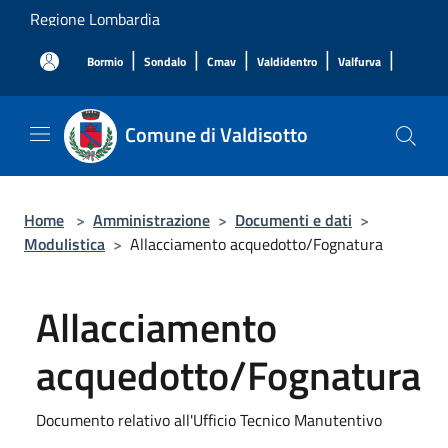
Salta al contenuto principale
Regione Lombardia
|
|
|
|
|
Bormio
Sondalo
Cmav
Valdidentro
Valfurva
Comune di Valdisotto
Home
>
Amministrazione
>
Documenti e dati
>
Modulistica
>
Allacciamento acquedotto/Fognatura
Allacciamento
acquedotto/Fognatura
Documento relativo all'Ufficio Tecnico Manutentivo