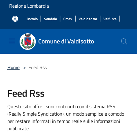
Salta al contenuto principale
Regione Lombardia
|
|
|
|
|
Bormio
Sondalo
Cmav
Valdidentro
Valfurva
Comune di Valdisotto
Home
>
Feed Rss
Feed Rss
Questo sito offre i suoi contenuti con il sistema RSS
(Really Simple Syndication), un modo semplice e comodo
per restare informati in tempo reale sulle informazioni
pubblicate.