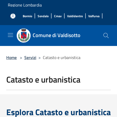
Salta al contenuto principale
Regione Lombardia
|
|
|
|
|
Bormio
Sondalo
Cmav
Valdidentro
Valfurva
Comune di Valdisotto
Home
>
Servizi
>
Catasto e urbanistica
Catasto e urbanistica
Esplora Catasto e urbanistica