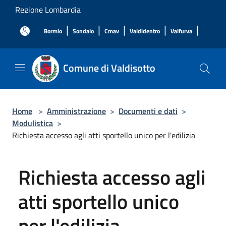
Salta al contenuto principale
Regione Lombardia
|
|
|
|
|
Bormio
Sondalo
Cmav
Valdidentro
Valfurva
Comune di Valdisotto
Home
>
Amministrazione
>
Documenti e dati
>
Modulistica
>
Richiesta accesso agli atti sportello unico per l'edilizia
Richiesta accesso agli
atti sportello unico
per l'edilizia