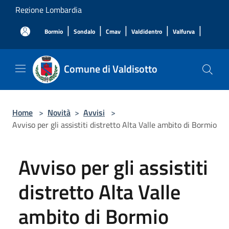
Salta al contenuto principale
Regione Lombardia
|
|
|
|
|
Bormio
Sondalo
Cmav
Valdidentro
Valfurva
Comune di Valdisotto
Home
>
Novità
>
Avvisi
>
Avviso per gli assistiti distretto Alta Valle ambito di Bormio
Avviso per gli assistiti
distretto Alta Valle
ambito di Bormio