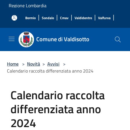
Salta al contenuto principale
Regione Lombardia
|
|
|
|
|
Bormio
Sondalo
Cmav
Valdidentro
Valfurva
Comune di Valdisotto
Home
>
Novità
>
Avvisi
>
Calendario raccolta differenziata anno 2024
Calendario raccolta
differenziata anno
2024