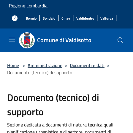
Salta al contenuto principale
Regione Lombardia
|
|
|
|
|
Bormio
Sondalo
Cmav
Valdidentro
Valfurva
Comune di Valdisotto
Home
>
Amministrazione
>
Documenti e dati
>
Documento (tecnico) di supporto
Documento (tecnico) di
supporto
Sezione dedicata a documenti di natura tecnica quali
pianificazione urbanistica e di settore, documenti di