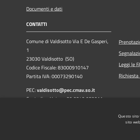
Documenti e dati
CONTATTI
Comune di Valdisotto Via E De Gasperi,
Prenotaz
1
Segnalazi
23030 Valdisotto (SO)
Leggi le 
Codice Fiscale: 83000910147
Richiesta
Partita IVA: 00073290140
PEC:
valdisotto@pec.cmav.so.it
Centralino Unico: +39 0342 952011
Questo sito 
sito web
RSS
Accessibilità
Privacy
Cookie
Mappa de