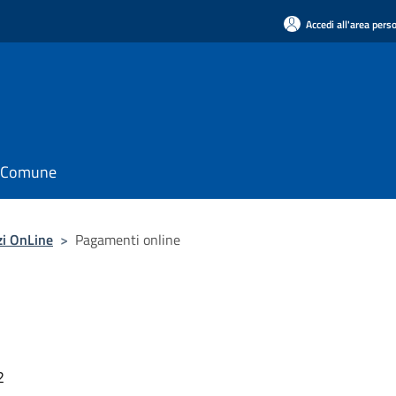
Accedi all'area pers
il Comune
zi OnLine
>
Pagamenti online
2