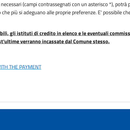
ati necessari (campi contrassegnati con un asterisco *), potr
to che più si adeguano alle proprie preferenze. E' possibile 
bili, gli istituti di credito in elenco e le eventuali comm
t'ultime verranno incassate dal Comune stesso.
WITH THE PAYMENT