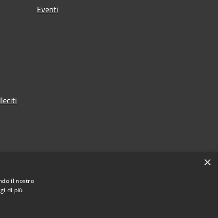
Eventi
leciti
×
ndo il nostro
gi di più
Municipium
Accesso redazione
Valdisotto • Powered by
•