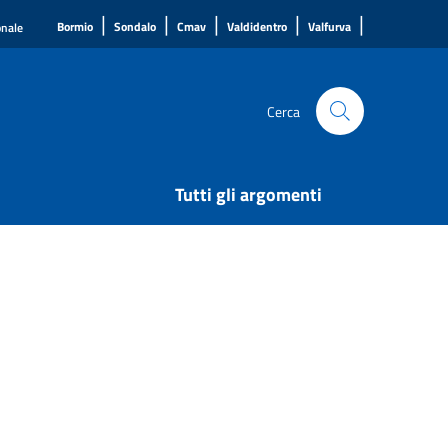
|
|
|
|
|
Bormio
Sondalo
Cmav
Valdidentro
Valfurva
onale
Cerca
Tutti gli argomenti