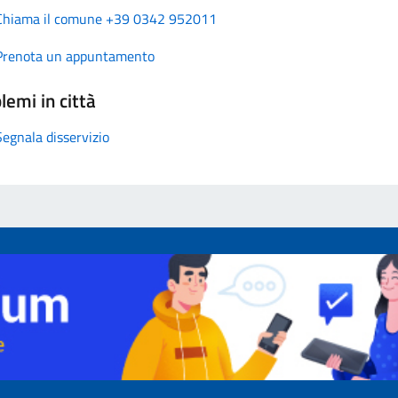
Chiama il comune +39 0342 952011
Prenota un appuntamento
lemi in città
Segnala disservizio