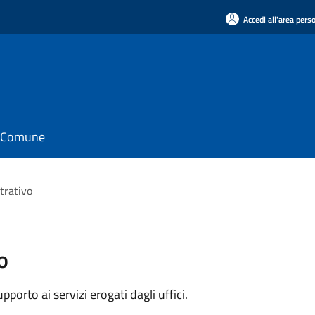
Accedi all'area pers
il Comune
trativo
o
orto ai servizi erogati dagli uffici.