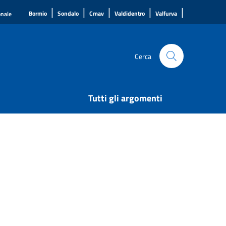
|
|
|
|
|
Bormio
Sondalo
Cmav
Valdidentro
Valfurva
onale
Cerca
Tutti gli argomenti