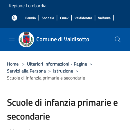
Salta al contenuto principale
Regione Lombardia
|
|
|
|
|
Bormio
Sondalo
Cmav
Valdidentro
Valfurva
Comune di Valdisotto
Home
>
Ulteriori informazioni - Pagine
>
Servizi alla Persona
>
Istruzione
>
Scuole di infanzia primarie e secondarie
Scuole di infanzia primarie e
secondarie