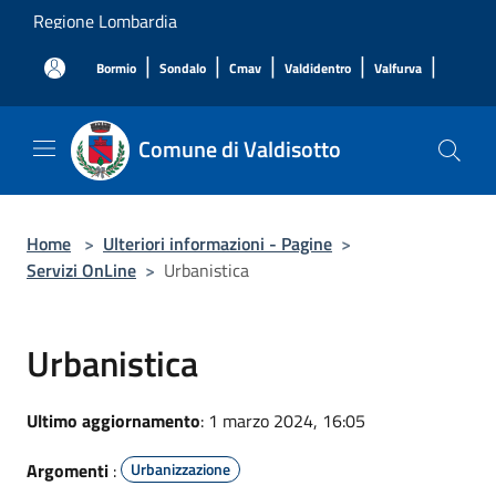
Salta al contenuto principale
Regione Lombardia
|
|
|
|
|
Bormio
Sondalo
Cmav
Valdidentro
Valfurva
Comune di Valdisotto
Home
>
Ulteriori informazioni - Pagine
>
Servizi OnLine
>
Urbanistica
Urbanistica
Ultimo aggiornamento
: 1 marzo 2024, 16:05
Argomenti
:
Urbanizzazione