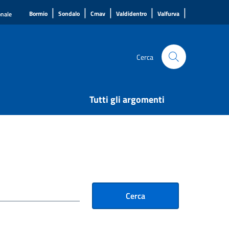
|
|
|
|
|
Bormio
Sondalo
Cmav
Valdidentro
Valfurva
onale
Cerca
Tutti gli argomenti
Cerca