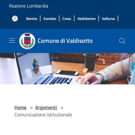
Salta al contenuto principale
Regione Lombardia
|
|
|
|
|
Bormio
Sondalo
Cmav
Valdidentro
Valfurva
Comune di Valdisotto
Home
>
Argomenti
>
Comunicazione istituzionale