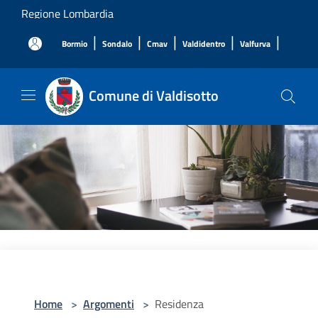
Salta al contenuto principale
Regione Lombardia
|
|
|
|
|
Bormio
Sondalo
Cmav
Valdidentro
Valfurva
Comune di Valdisotto
Home
>
Argomenti
>
Residenza