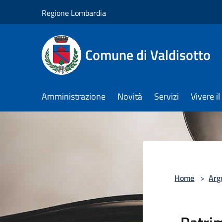
Salta al contenuto principale
Regione Lombardia
Comune di Valdisotto
Amministrazione
Novità
Servizi
Vivere 
Home
>
Arg