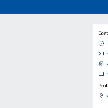
Cont
Prob