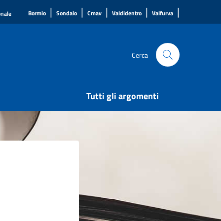
|
|
|
|
|
Bormio
Sondalo
Cmav
Valdidentro
Valfurva
onale
Cerca
Tutti gli argomenti