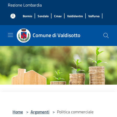
Salta al contenuto principale
Regione Lombardia
|
|
|
|
|
Bormio
Sondalo
Cmav
Valdidentro
Valfurva
Comune di Valdisotto
Home
>
Argomenti
>
Politica commerciale