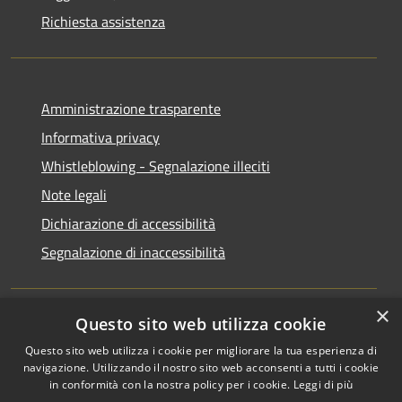
Richiesta assistenza
Amministrazione trasparente
Informativa privacy
Whistleblowing - Segnalazione illeciti
Note legali
Dichiarazione di accessibilità
Segnalazione di inaccessibilità
×
Questo sito web utilizza cookie
RSS
Copyright © 2026 • Comune di
Questo sito web utilizza i cookie per migliorare la tua esperienza di
Accessibilità
Valdisotto • Powered by
navigazione. Utilizzando il nostro sito web acconsenti a tutti i cookie
Privacy
Municipium
Accesso
•
in conformità con la nostra policy per i cookie.
Leggi di più