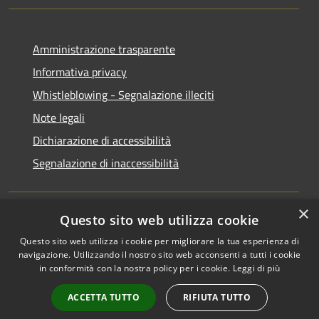
Amministrazione trasparente
Informativa privacy
Whistleblowing - Segnalazione illeciti
Note legali
Dichiarazione di accessibilità
Segnalazione di inaccessibilità
×
Questo sito web utilizza cookie
RSS
Copyright © 2026 • Comune di
Questo sito web utilizza i cookie per migliorare la tua esperienza di
Accessibilità
Valdisotto • Powered by
navigazione. Utilizzando il nostro sito web acconsenti a tutti i cookie
Privacy
Municipium
Accesso
•
in conformità con la nostra policy per i cookie.
Leggi di più
Cookie
redazione
ACCETTA TUTTO
RIFIUTA TUTTO
Mappa del sito