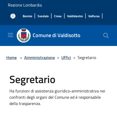
Salta al contenuto principale
Regione Lombardia
|
|
|
|
|
Bormio
Sondalo
Cmav
Valdidentro
Valfurva
Comune di Valdisotto
Home
>
Amministrazione
>
Uffici
>
Segretario
Segretario
Ha funzioni di assistenza giuridico-amministrativa nei
confronti degli organi del Comune ed è responsabile
della trasparenza.