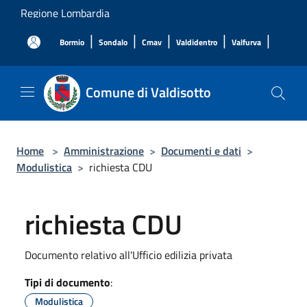
Salta al contenuto principale
Regione Lombardia
|
|
|
|
|
Bormio
Sondalo
Cmav
Valdidentro
Valfurva
Comune di Valdisotto
Home
>
Amministrazione
>
Documenti e dati
>
Modulistica
>
richiesta CDU
richiesta CDU
Documento relativo all'Ufficio edilizia privata
Tipi di documento
:
Modulistica