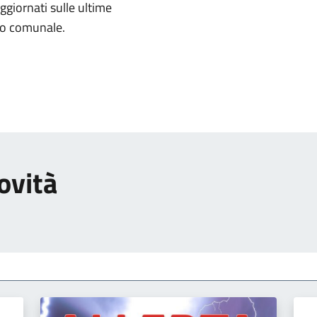
aggiornati sulle ultime
rio comunale.
ovità