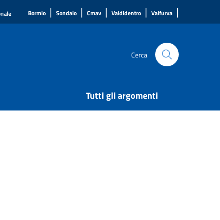
|
|
|
|
|
Bormio
Sondalo
Cmav
Valdidentro
Valfurva
onale
Cerca
Tutti gli argomenti