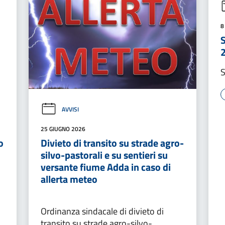
8
S
AVVISI
25 GIUGNO 2026
o
Divieto di transito su strade agro-
silvo-pastorali e su sentieri su
versante fiume Adda in caso di
allerta meteo
Ordinanza sindacale di divieto di
transito su strade agro-silvo-