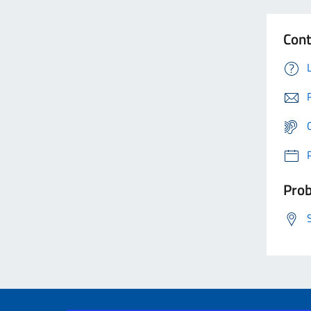
Cont
Prob