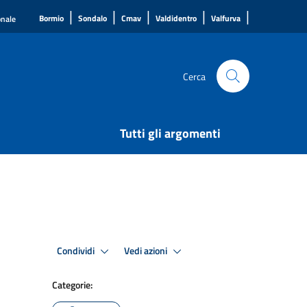
|
|
|
|
|
Bormio
Sondalo
Cmav
Valdidentro
Valfurva
onale
Cerca
Tutti gli argomenti
Condividi
Vedi azioni
Categorie: