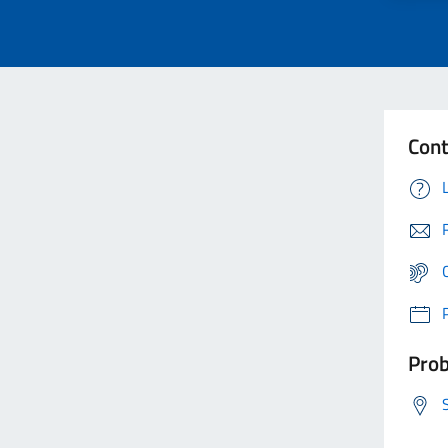
Cont
Prob