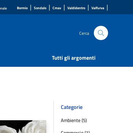
|
|
|
|
|
Bormio
Sondalo
Cmav
Valdidentro
Valfurva
onale
Cerca
Tutti gli argomenti
Categorie
Ambiente (5)
Commercio (1)