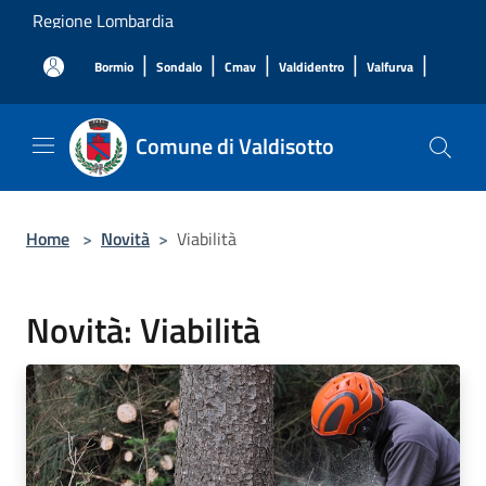
Salta al contenuto principale
Regione Lombardia
|
|
|
|
|
Bormio
Sondalo
Cmav
Valdidentro
Valfurva
Comune di Valdisotto
Home
>
Novità
>
Viabilità
Novità: Viabilità