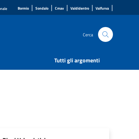
|
|
|
|
|
Bormio
Sondalo
Cmav
Valdidentro
Valfurva
onale
Cerca
Tutti gli argomenti