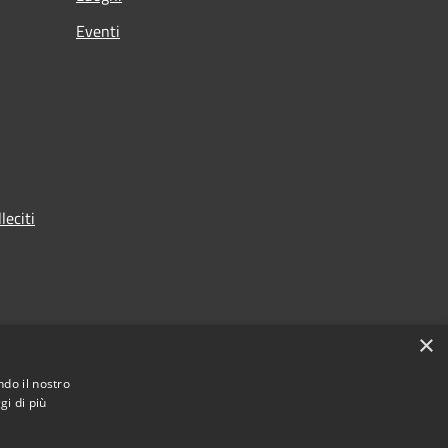
Eventi
leciti
×
ndo il nostro
gi di più