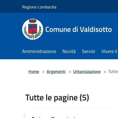
Salta al contenuto principale
Regione Lombardia
Comune di Valdisotto
Amministrazione
Novità
Servizi
Vivere 
Home
>
Argomenti
>
Urbanizzazione
>
Tutte
Tutte le pagine (5)