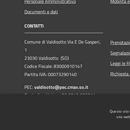
Personale Amministrativo
Mobilità e
Documenti e dati
CONTATTI
Comune di Valdisotto Via E De Gasperi,
Prenotaz
1
Segnalazi
23030 Valdisotto (SO)
Leggi le 
Codice Fiscale: 83000910147
Richiesta
Partita IVA: 00073290140
PEC:
valdisotto@pec.cmav.so.it
Centralino Unico: +39 0342 952011
Questo sito 
sito web